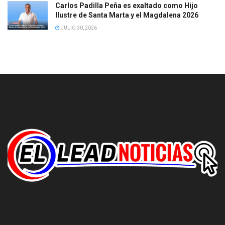
Carlos Padilla Peña es exaltado como Hijo
Ilustre de Santa Marta y el Magdalena 2026
JULIO 30, 2026