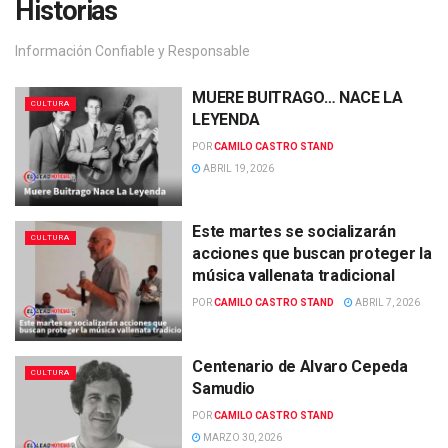
Historias
Información Confiable y Responsable
MUERE BUITRAGO… NACE LA
CULTURA
LEYENDA
POR
CAMILO CASTRO STAND
ABRIL 19, 2026
Este martes se socializarán
CULTURA
acciones que buscan proteger la
música vallenata tradicional
POR
CAMILO CASTRO STAND
ABRIL 7, 2026
Centenario de Alvaro Cepeda
CULTURA
Samudio
POR
CAMILO CASTRO STAND
MARZO 30, 2026