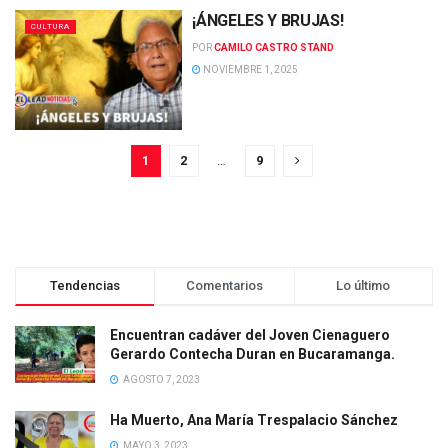
¡ÁNGELES Y BRUJAS!
CULTURA
POR
CAMILO CASTRO STAND
NOVIEMBRE 1, 2025
1
2
…
9
Tendencias
Comentarios
Lo último
Encuentran cadáver del Joven Cienaguero
Gerardo Contecha Duran en Bucaramanga.
AGOSTO 7, 2023
Ha Muerto, Ana María Trespalacio Sánchez
MAYO 3, 2023