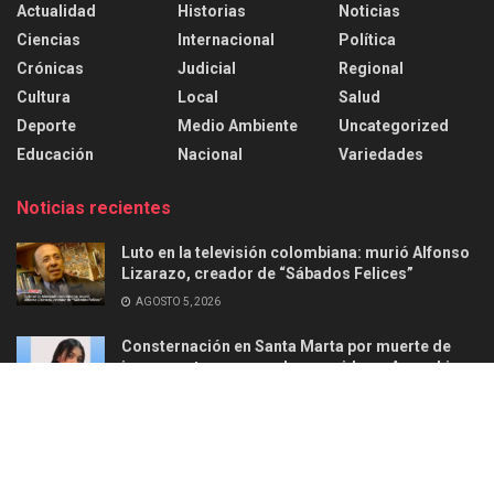
Actualidad
Historias
Noticias
Ciencias
Internacional
Política
Crónicas
Judicial
Regional
Cultura
Local
Salud
Deporte
Medio Ambiente
Uncategorized
Educación
Nacional
Variedades
Noticias recientes
Luto en la televisión colombiana: murió Alfonso
Lizarazo, creador de “Sábados Felices”
AGOSTO 5, 2026
Consternación en Santa Marta por muerte de
joven en ataque armado ocurrido en Aguachica
AGOSTO 2, 2026