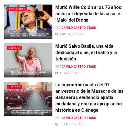
Murió Willie Colón a los 75 años:
ACTUALIDAD
adiós a la leyenda de la salsa, el
‘Malo’ del Bronx
POR
CAMILO CASTRO STAND
FEBRERO 21, 2026
Murió Salvo Basile, una vida
CULTURA
dedicada al cine, el teatro y la
televisión
POR
CAMILO CASTRO STAND
ENERO 26, 2026
La conmemoración del 97
CULTURA
aniversario de la Masacre de las
Bananeras evidenció apatía
ciudadana y escasa apropiación
histórica en Ciénaga
POR
CAMILO CASTRO STAND
DICIEMBRE 9, 2025