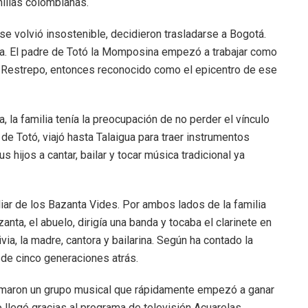
milias colombianas.
se volvió insostenible, decidieron trasladarse a Bogotá.
ida. El padre de Totó la Momposina empezó a trabajar como
o Restrepo, entonces reconocido como el epicentro de ese
 la familia tenía la preocupación de no perder el vínculo
 de Totó, viajó hasta Talaigua para traer instrumentos
hijos a cantar, bailar y tocar música tradicional ya
liar de los Bazanta Vides. Por ambos lados de la familia
azanta, el abuelo, dirigía una banda y tocaba el clarinete en
via, la madre, cantora y bailarina. Según ha contado la
sde cinco generaciones atrás.
ormaron un grupo musical que rápidamente empezó a ganar
o llegó gracias al programa de televisión Acuarelas