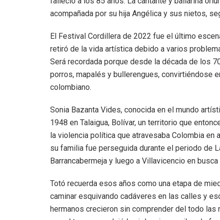
falleció a los 85 años. La cantante y bailarina ori
acompañada por su hija Angélica y sus nietos, se
El Festival Cordillera de 2022 fue el último esc
retiró de la vida artística debido a varios proble
Será recordada porque desde la década de los 70
porros, mapalés y bullerengues, convirtiéndose en 
colombiano.
Sonia Bazanta Vides, conocida en el mundo artís
1948 en Talaigua, Bolívar, un territorio que ento
la violencia política que atravesaba Colombia en a
su familia fue perseguida durante el periodo de L
Barrancabermeja y luego a Villavicencio en busca
Totó recuerda esos años como una etapa de miedo
caminar esquivando cadáveres en las calles y esco
hermanos crecieron sin comprender del todo las r