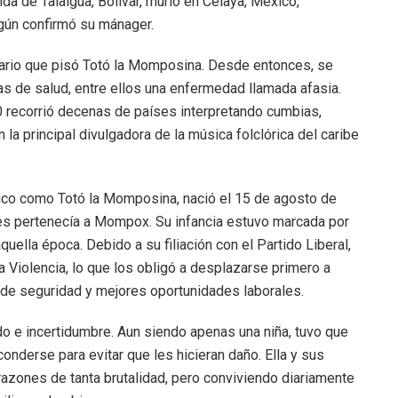
unda de Talaigua, Bolívar, murió en Celaya, México,
gún confirmó su mánager.
enario que pisó Totó la Momposina. Desde entonces, se
mas de salud, entre ellos una enfermedad llamada afasia.
 recorrió decenas de países interpretando cumbias,
la principal divulgadora de la música folclórica del caribe
tico como Totó la Momposina, nació el 15 de agosto de
nces pertenecía a Mompox. Su infancia estuvo marcada por
quella época. Debido a su filiación con el Partido Liberal,
a Violencia, lo que los obligó a desplazarse primero a
 de seguridad y mejores oportunidades laborales.
 e incertidumbre. Aun siendo apenas una niña, tuvo que
nderse para evitar que les hicieran daño. Ella y sus
azones de tanta brutalidad, pero conviviendo diariamente