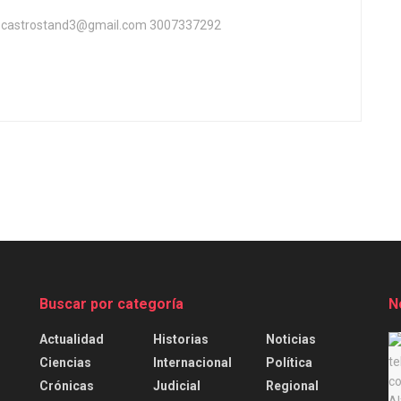
ta castrostand3@gmail.com 3007337292
Buscar por categoría
N
Actualidad
Historias
Noticias
.
Ciencias
Internacional
Política
Crónicas
Judicial
Regional