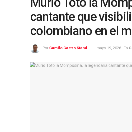
Murió Totó la Mompo
cantante que visibili
colombiano en el 
Por
Camilo Castro Stand
mayo 19, 2026
En
C