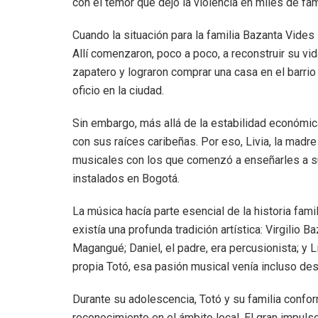
con el temor que dejó la violencia en miles de fa
Cuando la situación para la familia Bazanta Vides 
Allí comenzaron, poco a poco, a reconstruir su v
zapatero y lograron comprar una casa en el barri
oficio en la ciudad.
Sin embargo, más allá de la estabilidad económica,
con sus raíces caribeñas. Por eso, Livia, la madre
musicales con los que comenzó a enseñarles a sus 
instalados en Bogotá.
La música hacía parte esencial de la historia fami
existía una profunda tradición artística: Virgilio B
Magangué; Daniel, el padre, era percusionista; y Li
propia Totó, esa pasión musical venía incluso de
Durante su adolescencia, Totó y su familia conf
reconocimiento en el ámbito local. El gran impuls