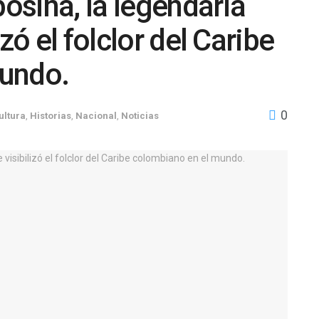
sina, la legendaria
zó el folclor del Caribe
mundo.
0
ultura
,
Historias
,
Nacional
,
Noticias