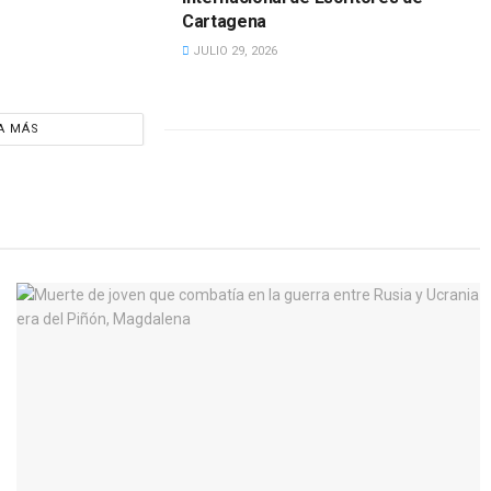
Cartagena
JULIO 29, 2026
A MÁS
CULTURA
ijo
Murió Plinio Apuleyo Mendoza, el escritor qu
2026
hizo de la palabra su profesión