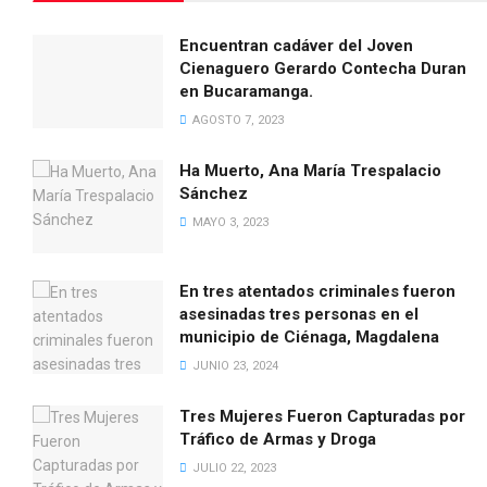
Encuentran cadáver del Joven
Cienaguero Gerardo Contecha Duran
en Bucaramanga.
AGOSTO 7, 2023
Ha Muerto, Ana María Trespalacio
Sánchez
MAYO 3, 2023
En tres atentados criminales fueron
asesinadas tres personas en el
JUDICIAL
municipio de Ciénaga, Magdalena
Muerte de joven que combatí
JUNIO 23, 2024
guerra entre Rusia y Ucrania 
Tres Mujeres Fueron Capturadas por
Piñón, Magdalena
Tráfico de Armas y Droga
JULIO 22, 2023