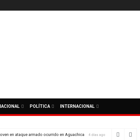
ias
NACIONAL
POLÍTICA
INTERNACIONAL
 joven en ataque armado ocurrido en Aguachica
4 días ago