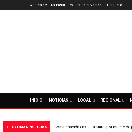
Acerca de
Anunciar
Politica de privacidad
Contacto
El Lead Notic
INICIO
NOTICIAS
LOCAL
REGIONAL
Consternación en Santa Marta por muerte de
ULTIMAS NOTICIAS