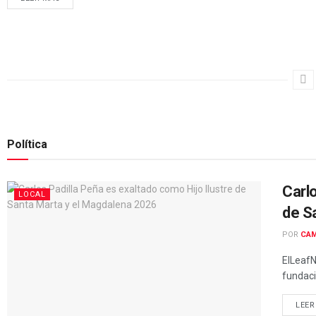
Política
Carlo
LOCAL
de S
POR
CAM
ElLeafN
fundaci
LEER