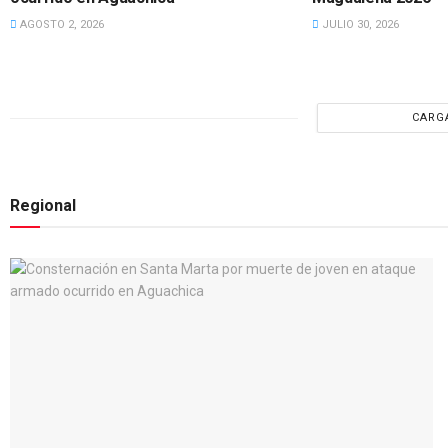
AGOSTO 2, 2026
JULIO 30, 2026
CARG
LOCAL
 guerra
Carlos Padilla Peña es exaltado como H
Magdalena
Ilustre de Santa Marta y el Magdalena 
Regional