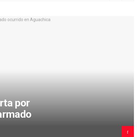
rta por
 armado