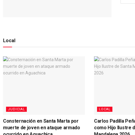
Local
JUDICIAL
LOCAL
Consternación en Santa Marta por
Carlos Padilla Peñ
muerte de joven en ataque armado
como Hijo Ilustre 
ocurrido en Aguachica
Magdalena 2026