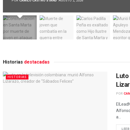
POR
CAMILO CASTRO STAND
AGOSTO 2, 2026
Historias
destacadas
Luto 
HISTORIAS
Liza
POR
CAM
ElLeadN
Alfonso
a...
LEER