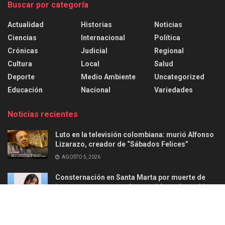
Buscar por categoría
Actualidad
Historias
Noticias
Ciencias
Internacional
Política
Crónicas
Judicial
Regional
Cultura
Local
Salud
Deporte
Medio Ambiente
Uncategorized
Educación
Nacional
Variedades
Noticias recientes
Luto en la televisión colombiana: murió Alfonso
Lizarazo, creador de “Sábados Felices”
AGOSTO 5, 2026
Consternación en Santa Marta por muerte de
joven en ataque armado ocurrido en Aguachica
AGOSTO 2, 2026