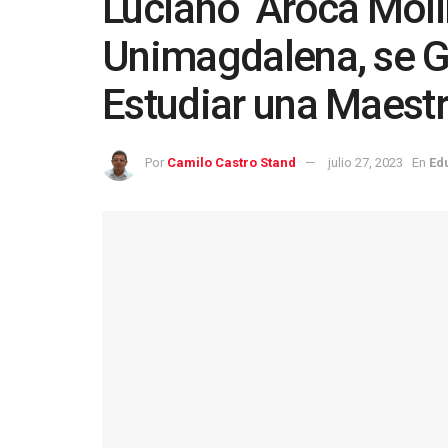
Luciano Aroca Moli
Unimagdalena, se G
Estudiar una Maestr
Por
Camilo Castro Stand
julio 27, 2023
En
Ed