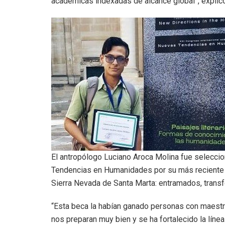
académicas indexadas de alcance global”, explico 
El antropólogo Luciano Aroca Molina fue selecci
Tendencias en Humanidades por su más reciente in
Sierra Nevada de Santa Marta: entramados, trans
“Esta beca la habían ganado personas con maestr
nos preparan muy bien y se ha fortalecido la lín