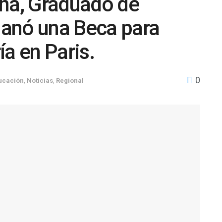
na, Graduado de
anó una Beca para
ía en Paris.
0
ucación
,
Noticias
,
Regional