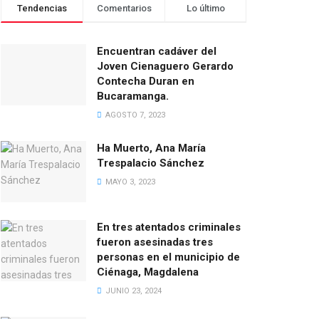
Tendencias
Comentarios
Lo último
Encuentran cadáver del
Joven Cienaguero Gerardo
Contecha Duran en
Bucaramanga.
AGOSTO 7, 2023
Ha Muerto, Ana María
Trespalacio Sánchez
MAYO 3, 2023
En tres atentados criminales
fueron asesinadas tres
personas en el municipio de
Ciénaga, Magdalena
JUNIO 23, 2024