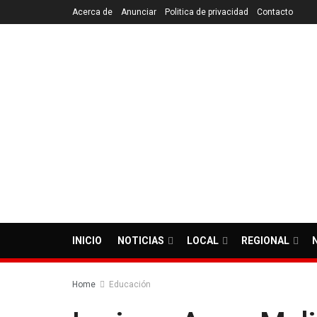
Acerca de
Anunciar
Politica de privacidad
Contacto
INICIO
NOTICIAS
LOCAL
REGIONAL
Home
Educación