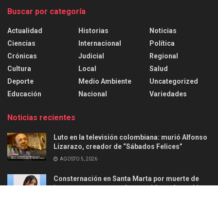
Buscar por categoría
Actualidad
Historias
Noticias
Ciencias
Internacional
Política
Crónicas
Judicial
Regional
Cultura
Local
Salud
Deporte
Medio Ambiente
Uncategorized
Educación
Nacional
Variedades
Noticias recientes
Luto en la televisión colombiana: murió Alfonso
Lizarazo, creador de “Sábados Felices”
AGOSTO 5, 2026
Consternación en Santa Marta por muerte de
joven en ataque armado ocurrido en Aguachica
AGOSTO 2, 2026