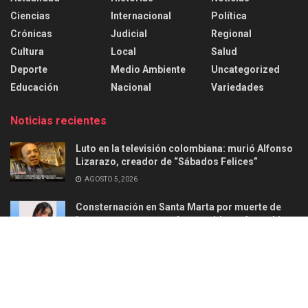
Ciencias
Internacional
Política
Crónicas
Judicial
Regional
Cultura
Local
Salud
Deporte
Medio Ambiente
Uncategorized
Educación
Nacional
Variedades
Noticias recientes
Luto en la televisión colombiana: murió Alfonso
Lizarazo, creador de “Sábados Felices”
AGOSTO 5, 2026
Consternación en Santa Marta por muerte de
joven en ataque armado ocurrido en Aguachica
AGOSTO 2, 2026