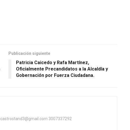
Publicación siguiente
Patricia Caicedo y Rafa Martínez,
n
Oficialmente Precandidatos a la Alcaldía y
Gobernación por Fuerza Ciudadana.
ta castrostand3@gmail.com 3007337292