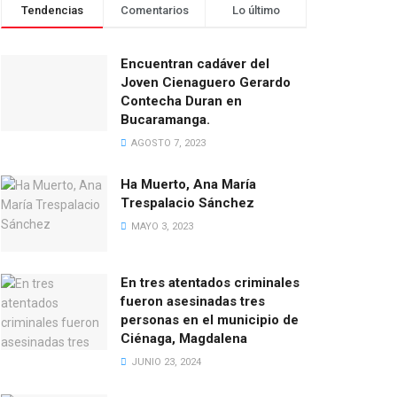
Tendencias
Comentarios
Lo último
Encuentran cadáver del
Joven Cienaguero Gerardo
Contecha Duran en
Bucaramanga.
AGOSTO 7, 2023
Ha Muerto, Ana María
Trespalacio Sánchez
MAYO 3, 2023
En tres atentados criminales
fueron asesinadas tres
personas en el municipio de
Ciénaga, Magdalena
JUNIO 23, 2024