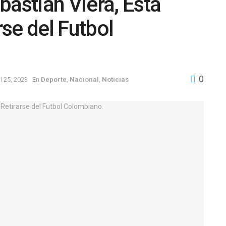
bastián Viera, Está
se del Futbol
0
il 25, 2023
En
Deporte
,
Nacional
,
Noticias