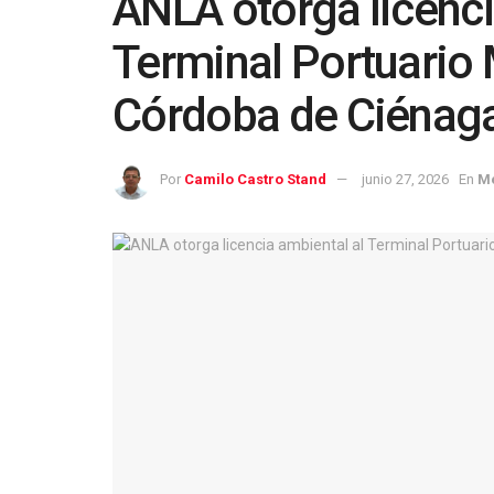
ANLA otorga licenci
Terminal Portuario 
Córdoba de Ciénag
Por
Camilo Castro Stand
junio 27, 2026
En
Me