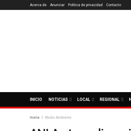
Acerca de
Anunciar
Politica de privacidad
Contacto
INICIO
NOTICIAS
LOCAL
REGIONAL
Home
Medio Ambiente