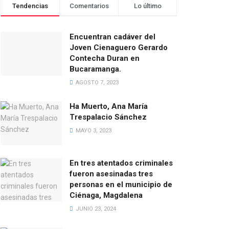
Tendencias
Comentarios
Lo último
Encuentran cadáver del
Joven Cienaguero Gerardo
Contecha Duran en
Bucaramanga.
AGOSTO 7, 2023
Ha Muerto, Ana María
Trespalacio Sánchez
MAYO 3, 2023
En tres atentados criminales
fueron asesinadas tres
personas en el municipio de
Ciénaga, Magdalena
JUNIO 23, 2024