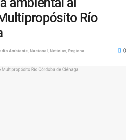
a ambiental al
Multipropósito Río
a
0
dio Ambiente
,
Nacional
,
Noticias
,
Regional