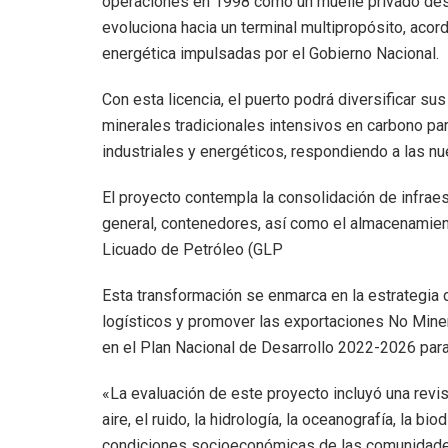
operaciones en 1998 como un muelle privado des
evoluciona hacia un terminal multipropósito, acord
energética impulsadas por el Gobierno Nacional.
Con esta licencia, el puerto podrá diversificar s
minerales tradicionales intensivos en carbono pa
industriales y energéticos, respondiendo a las nu
El proyecto contempla la consolidación de infraes
general, contenedores, así como el almacenamien
Licuado de Petróleo (GLP
Esta transformación se enmarca en la estrategia 
logísticos y promover las exportaciones No Min
en el Plan Nacional de Desarrollo 2022-2026 para 
«La evaluación de este proyecto incluyó una revis
aire, el ruido, la hidrología, la oceanografía, la b
condiciones socioeconómicas de las comunidades 