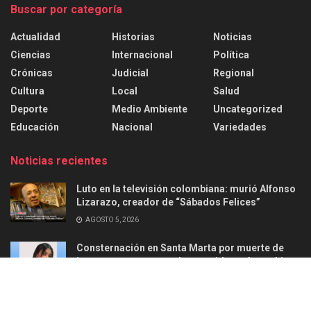
Buscar por categoría
Actualidad
Historias
Noticias
Ciencias
Internacional
Política
Crónicas
Judicial
Regional
Cultura
Local
Salud
Deporte
Medio Ambiente
Uncategorized
Educación
Nacional
Variedades
Noticias recientes
Luto en la televisión colombiana: murió Alfonso
Lizarazo, creador de “Sábados Felices”
AGOSTO 5, 2026
Consternación en Santa Marta por muerte de
joven en ataque armado ocurrido en Aguachica
AGOSTO 2, 2026