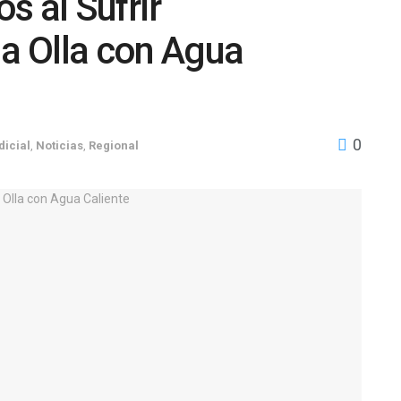
s al Sufrir
a Olla con Agua
0
dicial
,
Noticias
,
Regional