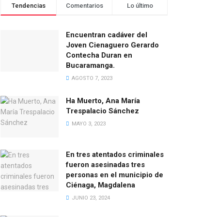
Tendencias
Comentarios
Lo último
Encuentran cadáver del
Joven Cienaguero Gerardo
Contecha Duran en
Bucaramanga.
AGOSTO 7, 2023
Ha Muerto, Ana María
Trespalacio Sánchez
MAYO 3, 2023
En tres atentados criminales
fueron asesinadas tres
personas en el municipio de
Ciénaga, Magdalena
JUNIO 23, 2024