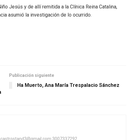
ño Jesús y de allí remitida a la Clínica Reina Catalina,
cia asumió la investigación de lo ocurrido.
Publicación siguiente
Ha Muerto, Ana María Trespalacio Sánchez
a
ta castrostand3@gmail.com 3007337292