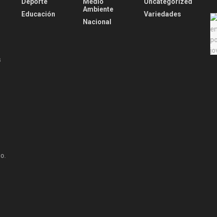
Deporte
Medio
Uncategorized
Ambiente
Educación
Variedades
Nacional
s
o.