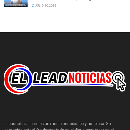
JULIO 30, 2026
elleadnoticias.com es un medio periodístico y noticioso. Su
contenido estará fundamentado en el diario acontecer en el