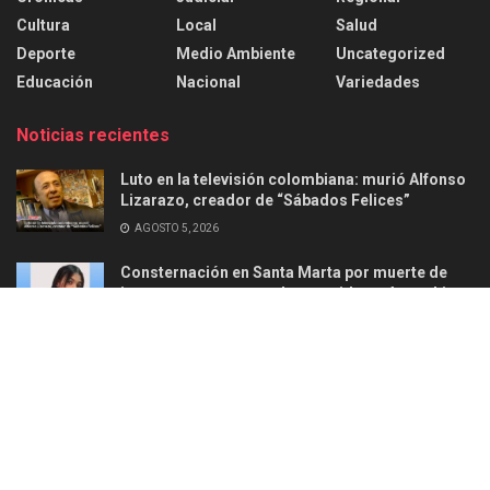
Cultura
Local
Salud
Deporte
Medio Ambiente
Uncategorized
Educación
Nacional
Variedades
Noticias recientes
Luto en la televisión colombiana: murió Alfonso
Lizarazo, creador de “Sábados Felices”
AGOSTO 5, 2026
Consternación en Santa Marta por muerte de
joven en ataque armado ocurrido en Aguachica
AGOSTO 2, 2026
Acerca de
Anunciar
Politica de privacidad
Contacto
© 2025
Ellead Noticias
-
Información confiable y responsable
.