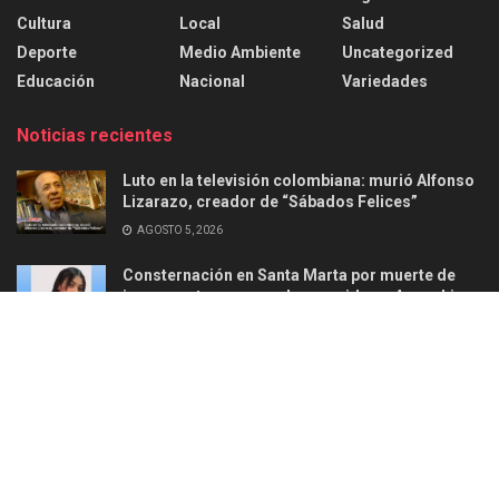
Cultura
Local
Salud
Deporte
Medio Ambiente
Uncategorized
Educación
Nacional
Variedades
Noticias recientes
Luto en la televisión colombiana: murió Alfonso
Lizarazo, creador de “Sábados Felices”
AGOSTO 5, 2026
Consternación en Santa Marta por muerte de
joven en ataque armado ocurrido en Aguachica
AGOSTO 2, 2026
Acerca de
Anunciar
Politica de privacidad
Contacto
© 2025
Ellead Noticias
-
Información confiable y responsable
.