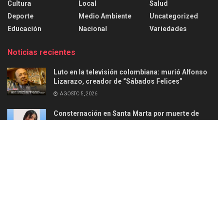
Cultura
Local
Salud
Deporte
Medio Ambiente
Uncategorized
Educación
Nacional
Variedades
Noticias recientes
Luto en la televisión colombiana: murió Alfonso
Lizarazo, creador de “Sábados Felices”
AGOSTO 5, 2026
Consternación en Santa Marta por muerte de
joven en ataque armado ocurrido en Aguachica
AGOSTO 2, 2026
Acerca de
Anunciar
Politica de privacidad
Contacto
© 2025
Ellead Noticias
-
Información confiable y responsable
.