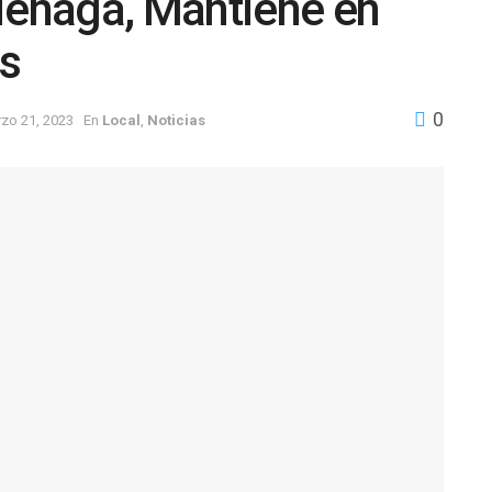
iénaga, Mantiene en
es
0
zo 21, 2023
En
Local
,
Noticias