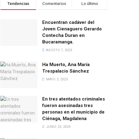
Tendencias
Comentarios
Lo último
Encuentran cadáver del
Joven Cienaguero Gerardo
Contecha Duran en
Bucaramanga.
AGOSTO 7, 2023
Ha Muerto, Ana María
Trespalacio Sánchez
MAYO 3, 2023
En tres atentados criminales
fueron asesinadas tres
personas en el municipio de
Ciénaga, Magdalena
JUNIO 23, 2024