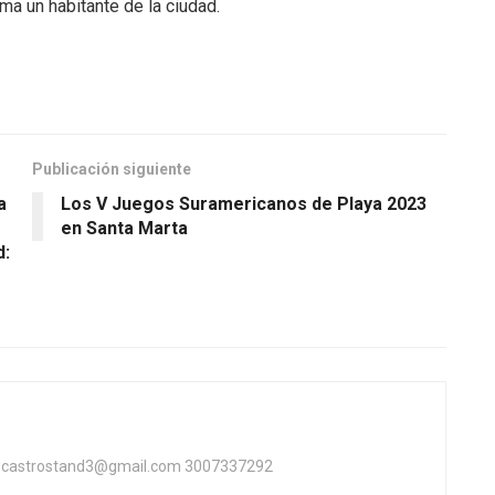
ma un habitante de la ciudad.
Publicación siguiente
a
Los V Juegos Suramericanos de Playa 2023
en Santa Marta
d:
ta castrostand3@gmail.com 3007337292