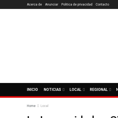
Acerca de
Anunciar
Politica de privacidad
Contacto
INICIO
NOTICIAS
LOCAL
REGIONAL
Home
Local