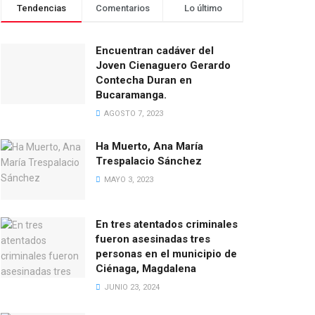
Tendencias
Comentarios
Lo último
Encuentran cadáver del
Joven Cienaguero Gerardo
Contecha Duran en
Bucaramanga.
AGOSTO 7, 2023
Ha Muerto, Ana María
Trespalacio Sánchez
MAYO 3, 2023
En tres atentados criminales
fueron asesinadas tres
personas en el municipio de
Ciénaga, Magdalena
JUNIO 23, 2024