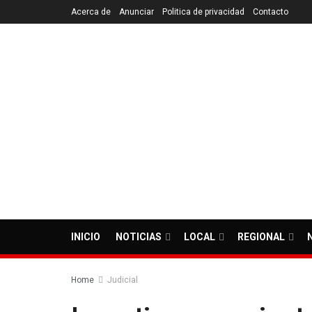
Acerca de
Anunciar
Politica de privacidad
Contacto
INICIO
NOTICIAS
LOCAL
REGIONAL
Home
Judicial