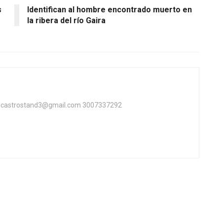
s
Identifican al hombre encontrado muerto en
la ribera del río Gaira
ta castrostand3@gmail.com 3007337292