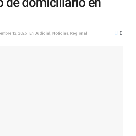
o de domiciliario en
0
iembre 12, 2025
En
Judicial
,
Noticias
,
Regional