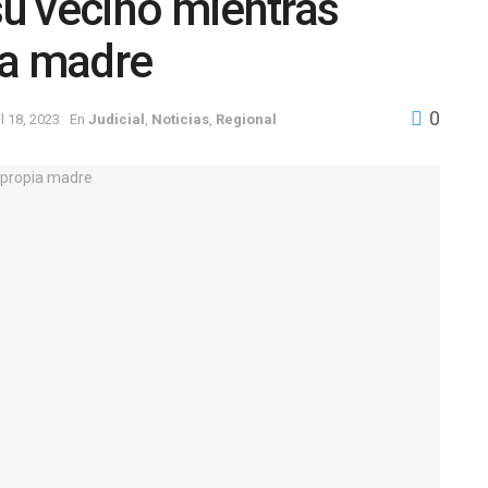
su vecino mientras
ia madre
0
il 18, 2023
En
Judicial
,
Noticias
,
Regional