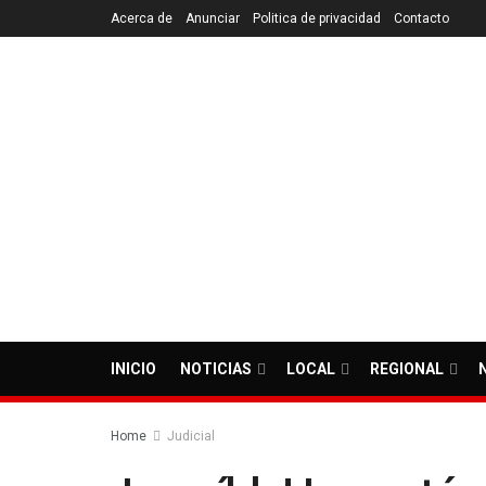
Acerca de
Anunciar
Politica de privacidad
Contacto
INICIO
NOTICIAS
LOCAL
REGIONAL
Home
Judicial