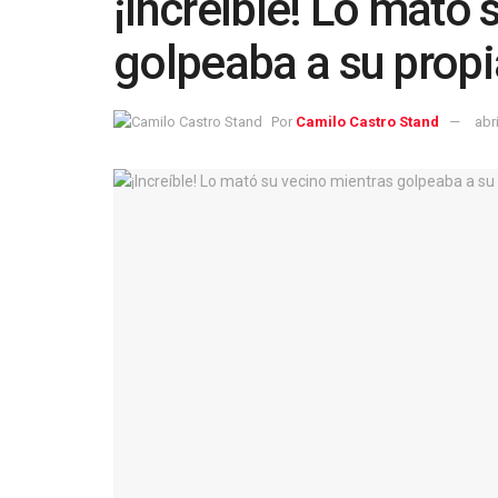
¡Increíble! Lo mató 
golpeaba a su prop
Por
Camilo Castro Stand
abr