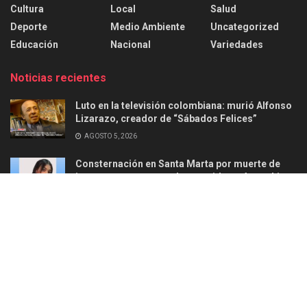
Cultura
Local
Salud
Deporte
Medio Ambiente
Uncategorized
Educación
Nacional
Variedades
Noticias recientes
Luto en la televisión colombiana: murió Alfonso
Lizarazo, creador de “Sábados Felices”
AGOSTO 5, 2026
Consternación en Santa Marta por muerte de
joven en ataque armado ocurrido en Aguachica
AGOSTO 2, 2026
Acerca de
Anunciar
Politica de privacidad
Contacto
© 2025
Ellead Noticias
-
Información confiable y responsable
.