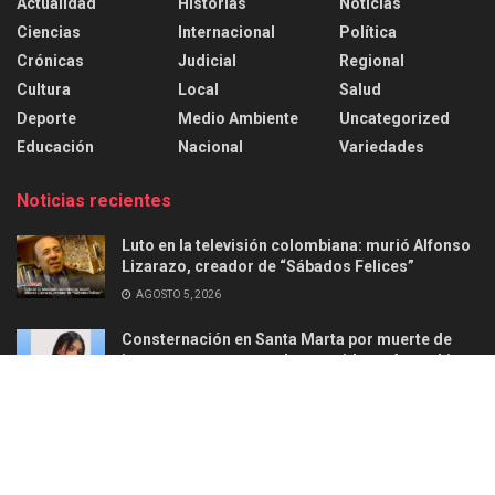
Actualidad
Historias
Noticias
Ciencias
Internacional
Política
Crónicas
Judicial
Regional
Cultura
Local
Salud
Deporte
Medio Ambiente
Uncategorized
Educación
Nacional
Variedades
Noticias recientes
Luto en la televisión colombiana: murió Alfonso
Lizarazo, creador de “Sábados Felices”
AGOSTO 5, 2026
Consternación en Santa Marta por muerte de
joven en ataque armado ocurrido en Aguachica
AGOSTO 2, 2026