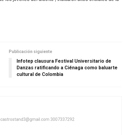
Publicación siguiente
Infotep clausura Festival Universitario de
Danzas ratificando a Ciénaga como baluarte
cultural de Colombia
ta castrostand3@gmail.com 3007337292