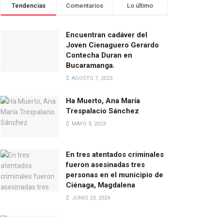
Tendencias
Comentarios
Lo último
Encuentran cadáver del
Joven Cienaguero Gerardo
Contecha Duran en
Bucaramanga.
AGOSTO 7, 2023
Ha Muerto, Ana María
Trespalacio Sánchez
MAYO 3, 2023
En tres atentados criminales
fueron asesinadas tres
personas en el municipio de
Ciénaga, Magdalena
JUNIO 23, 2024