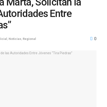
Marta, Solicitan la
 Autoridades Entre
as”
0
icial
,
Noticias
,
Regional