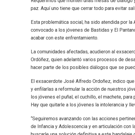
Requerimos que monten unas mesas de diálogo y
paz. Aquí uno tiene que cerrar todo para evitar sal
Esta problemática social, ha sido atendida por la A
convocado a los jóvenes de Bastidas y El Pantano
acabar con este enfrentamiento.
La comunidades afectadas, acudieron al exsacerdo
Ordóñez, quien adelantó varios procesos de desar
hacer parte de los posibles diálogos que se pued
El exsacerdote José Alfredo Ordoñez, indico que 
y enfilarlas a reformular la acción de nuestros jó
los jóvenes el puñal, el cuchillo, el machete, para p
Hay que quitarle a los jóvenes la intolerancia y ll
“Seguiremos avanzando con las acciones pertinen
de Infancia y Adolescencia y en articulación con 
buscarle una solución definitiva a este bandalaje d