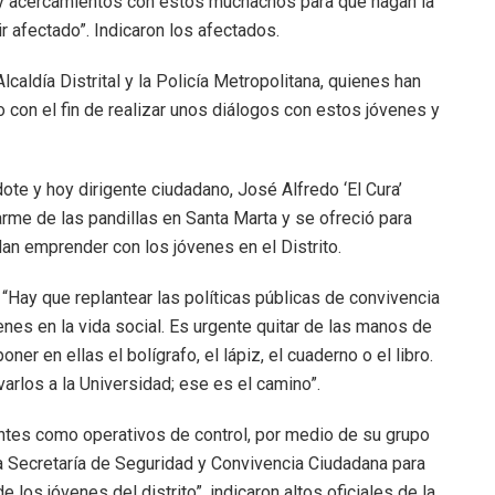
 acercamientos con estos muchachos para que hagan la
ir afectado”. Indicaron los afectados.
lcaldía Distrital y la Policía Metropolitana, quienes han
 con el fin de realizar unos diálogos con estos jóvenes y
te y hoy dirigente ciudadano, José Alfredo ‘El Cura’
me de las pandillas en Santa Marta y se ofreció para
an emprender con los jóvenes en el Distrito.
“Hay que replantear las políticas públicas de convivencia
venes en la vida social. Es urgente quitar de las manos de
oner en ellas el bolígrafo, el lápiz, el cuaderno o el libro.
evarlos a la Universidad; ese es el camino”.
tes como operativos de control, por medio de su grupo
la Secretaría de Seguridad y Convivencia Ciudadana para
e los jóvenes del distrito”, indicaron altos oficiales de la