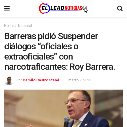
Home
Nacional
Barreras pidió Suspender
diálogos “oficiales o
extraoficiales” con
narcotraficantes: Roy Barrera.
Por
Camilo Castro Stand
marzo 7, 2023