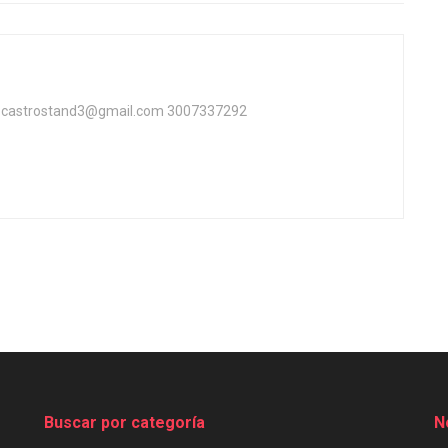
ta castrostand3@gmail.com 3007337292
Buscar por categoría
N