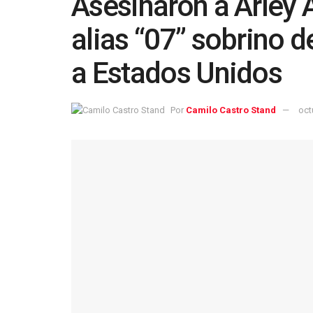
Asesinaron a Arley 
alias “07” sobrino d
a Estados Unidos
Por
Camilo Castro Stand
oct