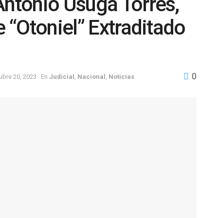
Antonio Úsuga Torres,
e “Otoniel” Extraditado
0
ubre 20, 2023
En
Judicial
,
Nacional
,
Noticias