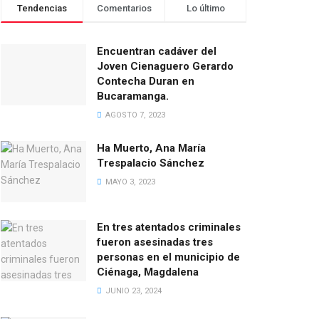
Tendencias
Comentarios
Lo último
Encuentran cadáver del
Joven Cienaguero Gerardo
Contecha Duran en
Bucaramanga.
AGOSTO 7, 2023
Ha Muerto, Ana María
Trespalacio Sánchez
MAYO 3, 2023
En tres atentados criminales
fueron asesinadas tres
personas en el municipio de
Ciénaga, Magdalena
JUNIO 23, 2024