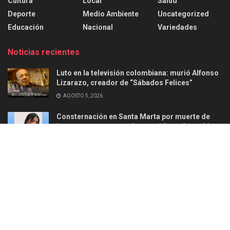
Cultura
Local
Salud
Deporte
Medio Ambiente
Uncategorized
Educación
Nacional
Variedades
Noticias recientes
Luto en la televisión colombiana: murió Alfonso
Lizarazo, creador de “Sábados Felices”
AGOSTO 5, 2026
Consternación en Santa Marta por muerte de
joven en ataque armado ocurrido en Aguachica
AGOSTO 2, 2026
Acerca de
Anunciar
Politica de privacidad
Contacto
© 2025
Ellead Noticias
-
Información confiable y responsable
.