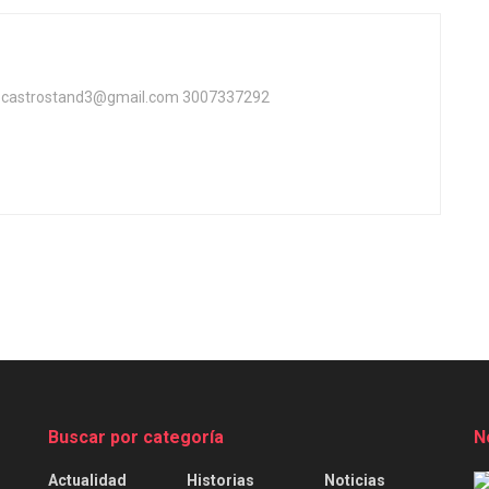
ta castrostand3@gmail.com 3007337292
Buscar por categoría
N
Actualidad
Historias
Noticias
.