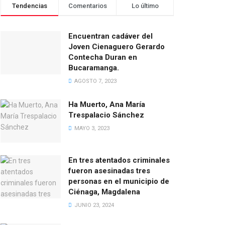
Tendencias
Comentarios
Lo último
Encuentran cadáver del
Joven Cienaguero Gerardo
Contecha Duran en
Bucaramanga.
AGOSTO 7, 2023
Ha Muerto, Ana María
Trespalacio Sánchez
MAYO 3, 2023
En tres atentados criminales
fueron asesinadas tres
personas en el municipio de
Ciénaga, Magdalena
JUNIO 23, 2024