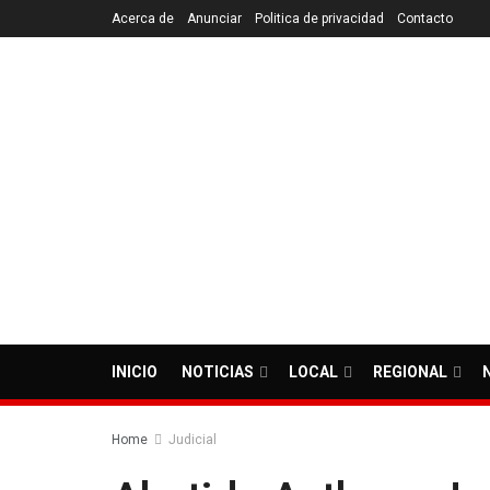
Acerca de
Anunciar
Politica de privacidad
Contacto
INICIO
NOTICIAS
LOCAL
REGIONAL
Home
Judicial