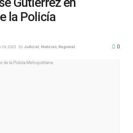
sé Gutiérrez en
 la Policía
0
io 24, 2023
En
Judicial
,
Noticias
,
Regional