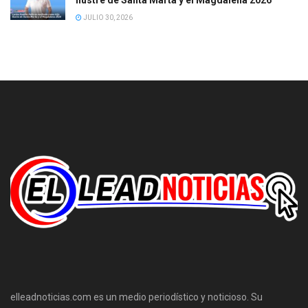
JULIO 30, 2026
elleadnoticias.com es un medio periodístico y noticioso. Su