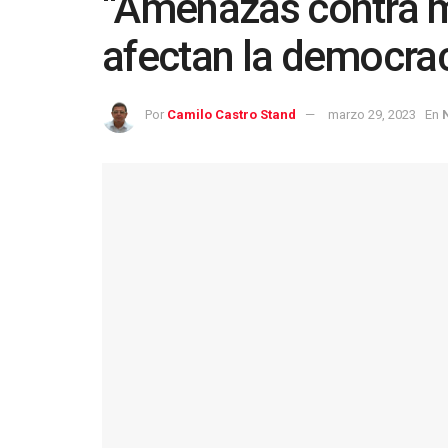
“Amenazas contra m
afectan la democrac
Por
Camilo Castro Stand
marzo 29, 2023
En