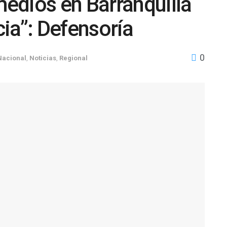
edios en Barranquilla
ia”: Defensoría
0
Nacional
,
Noticias
,
Regional