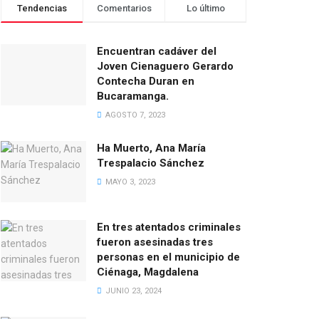
Tendencias
Comentarios
Lo último
Encuentran cadáver del
Joven Cienaguero Gerardo
Contecha Duran en
Bucaramanga.
AGOSTO 7, 2023
Ha Muerto, Ana María
Trespalacio Sánchez
MAYO 3, 2023
En tres atentados criminales
fueron asesinadas tres
personas en el municipio de
Ciénaga, Magdalena
JUNIO 23, 2024