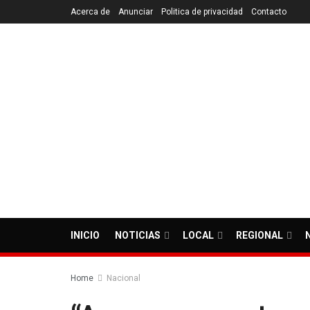
Acerca de
Anunciar
Politica de privacidad
Contacto
INICIO
NOTICIAS
LOCAL
REGIONAL
Home
Nacional