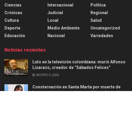
Ciencias
Internacional
Política
Crónicas
Judicial
Regional
Cultura
Local
Salud
Deporte
Medio Ambiente
Uncategorized
Educación
Nacional
Variedades
Noticias recientes
Luto en la televisión colombiana: murió Alfonso
Lizarazo, creador de “Sábados Felices”
AGOSTO 5, 2026
Consternación en Santa Marta por muerte de
joven en ataque armado ocurrido en Aguachica
AGOSTO 2, 2026
Acerca de
Anunciar
Politica de privacidad
Contacto