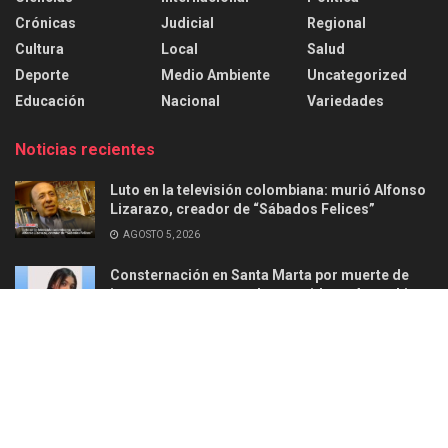
Crónicas
Judicial
Regional
Cultura
Local
Salud
Deporte
Medio Ambiente
Uncategorized
Educación
Nacional
Variedades
Noticias recientes
Luto en la televisión colombiana: murió Alfonso
Lizarazo, creador de “Sábados Felices”
AGOSTO 5, 2026
Consternación en Santa Marta por muerte de
joven en ataque armado ocurrido en Aguachica
AGOSTO 2, 2026
Acerca de
Anunciar
Politica de privacidad
Contacto